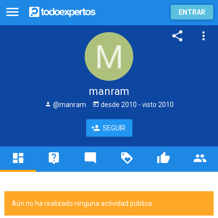
ENTRAR
manram
@manram
desde
2010
- visto
2010
SEGUIR
Aún no ha realizado ninguna actividad pública.