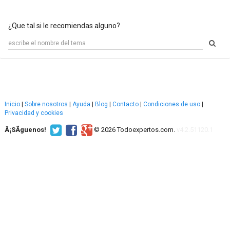
¿Que tal si le recomiendas alguno?
Inicio
|
Sobre nosotros
|
Ayuda
|
Blog
|
Contacto
|
Condiciones de uso
|
Privacidad y cookies
Â¡SÃ­guenos!
© 2026 Todoexpertos.com.
v4.2.51120.1