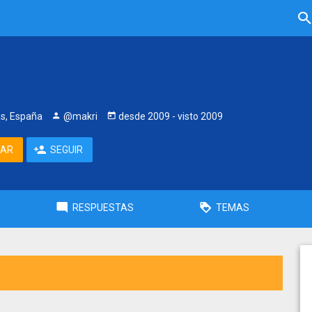
as, España
@makri
desde
2009
- visto
2009
TAR
SEGUIR
RESPUESTAS
TEMAS