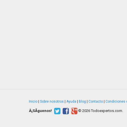
Inicio
|
Sobre nosotros
|
Ayuda
|
Blog
|
Contacto
|
Condiciones 
Â¡SÃ­guenos!
© 2026 Todoexpertos.com.
v