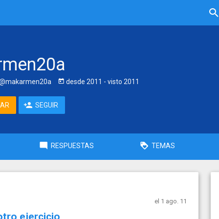
rmen20a
@makarmen20a
desde
2011
- visto
2011
TAR
SEGUIR
RESPUESTAS
TEMAS
el 1 ago. 11
tro ejercicio