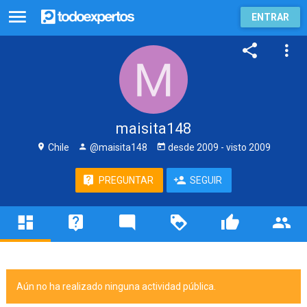
ENTRAR
maisita148
Chile
@maisita148
desde
2009
- visto
2009
PREGUNTAR
SEGUIR
Aún no ha realizado ninguna actividad pública.