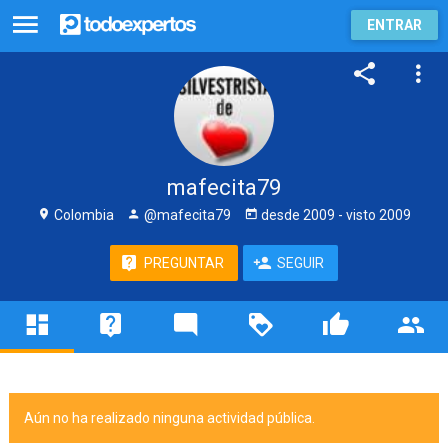
ENTRAR
mafecita79
Colombia
@mafecita79
desde
2009
- visto
2009
PREGUNTAR
SEGUIR
Aún no ha realizado ninguna actividad pública.