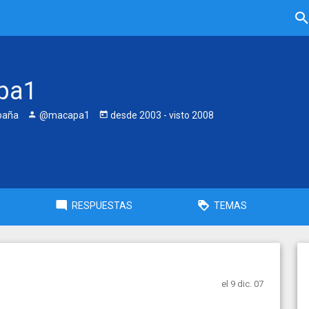
pa1
paña
@macapa1
desde
2003
- visto
2008
RESPUESTAS
TEMAS
el 9 dic. 07