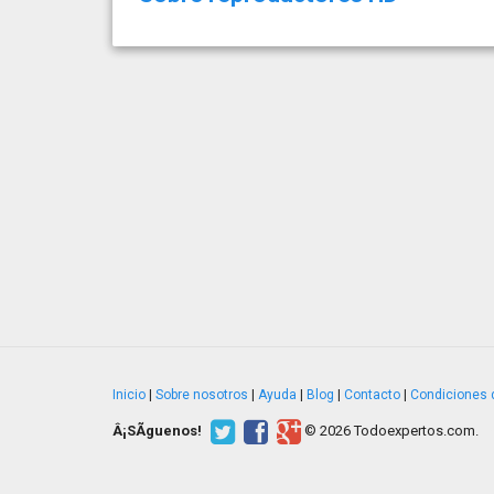
Inicio
|
Sobre nosotros
|
Ayuda
|
Blog
|
Contacto
|
Condiciones 
Â¡SÃ­guenos!
© 2026 Todoexpertos.com.
v