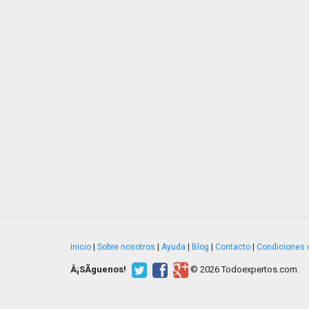
Inicio
|
Sobre nosotros
|
Ayuda
|
Blog
|
Contacto
|
Condiciones 
Â¡SÃ­guenos!
© 2026 Todoexpertos.com.
v