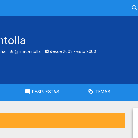
tolla
aña
@macantolla
desde
2003
- visto
2003
RESPUESTAS
TEMAS