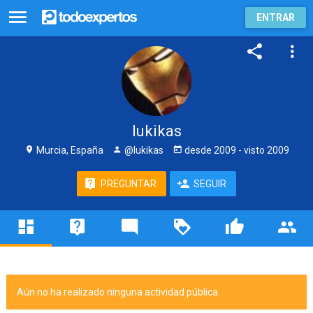
ENTRAR
lukikas
Murcia, España
@lukikas
desde
2009
- visto
2009
PREGUNTAR
SEGUIR
Aún no ha realizado ninguna actividad pública.