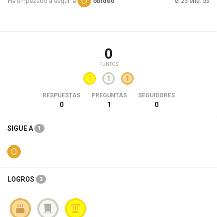
el 23 ene. 03
Ha empezado a seguir a
obideo
0
PUNTOS
1
1
1
RESPUESTAS
PREGUNTAS
SEGUIDORES
0
1
0
SIGUE A
1
LOGROS
3