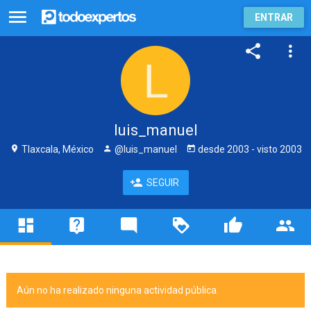
ENTRAR
luis_manuel
Tlaxcala, México
@luis_manuel
desde
2003
- visto
2003
SEGUIR
Aún no ha realizado ninguna actividad pública.