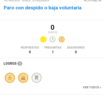
Ha valorado "Buena" la respuesta
el 20 may. 09
Paro con despido o baja voluntaria
0
PUNTOS
0
1
2
RESPUESTAS
PREGUNTAS
SEGUIDORES
0
1
0
LOGROS
3
VER TODOS »