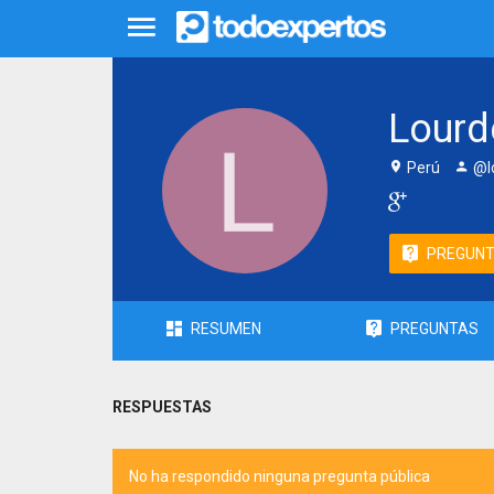
Lourd
Perú
@l
PREGUN
RESUMEN
PREGUNTAS
RESPUESTAS
No ha respondido ninguna pregunta pública