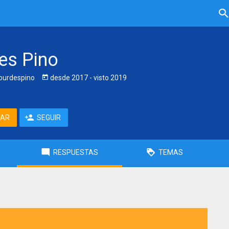
es Pino
ourdespino
desde
2017
- visto
2019
TAR
SEGUIR
RESPUESTAS
TEMAS