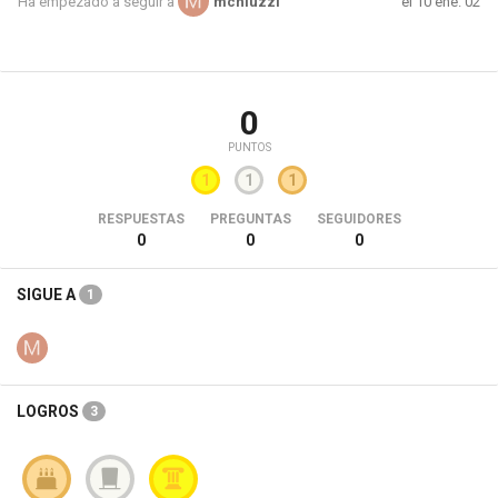
el 10 ene. 02
Ha empezado a seguir a
mchiuzzi
0
PUNTOS
1
1
1
RESPUESTAS
PREGUNTAS
SEGUIDORES
0
0
0
SIGUE A
1
LOGROS
3