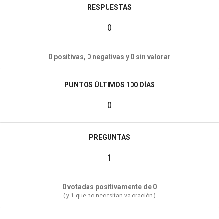
RESPUESTAS
0
0 positivas, 0 negativas y 0 sin valorar
PUNTOS ÚLTIMOS 100 DÍAS
0
PREGUNTAS
1
0 votadas positivamente de 0
( y 1 que no necesitan valoración )