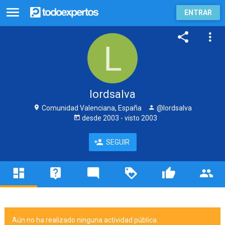
ENTRAR
lordsalva
Comunidad Valenciana, España
@lordsalva
desde
2003
- visto
2003
SEGUIR
Aún no ha realizado ninguna actividad pública.