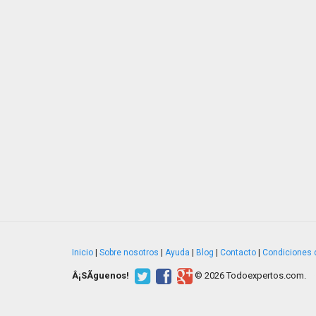
Inicio
|
Sobre nosotros
|
Ayuda
|
Blog
|
Contacto
|
Condiciones 
Â¡SÃ­guenos!
© 2026 Todoexpertos.com.
v