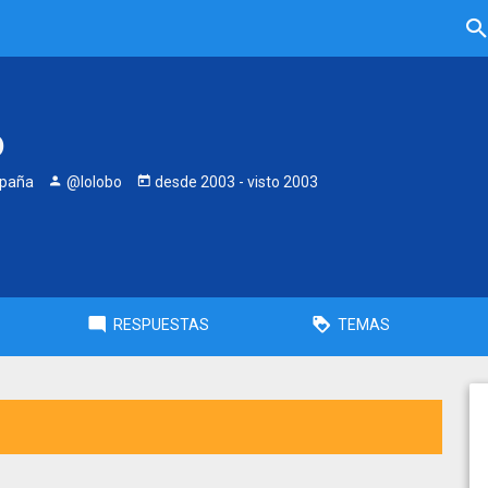
o
spaña
@lolobo
desde
2003
- visto
2003
RESPUESTAS
TEMAS