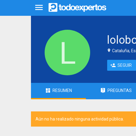
lolob
Cataluña, E
SEGUIR
RESUMEN
PREGUNTAS
Aún no ha realizado ninguna actividad pública.