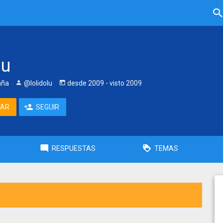
lu
aña
@lolidolu
desde
2009
- visto
2009
TAR
SEGUIR
RESPUESTAS
TEMAS