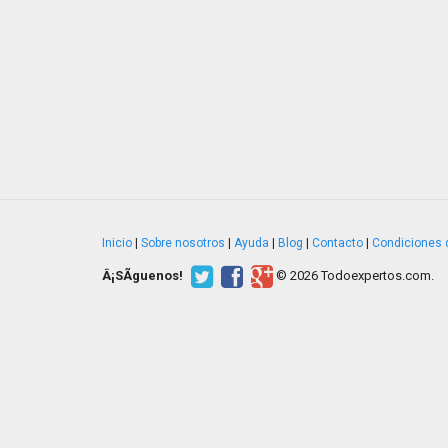
Inicio
|
Sobre nosotros
|
Ayuda
|
Blog
|
Contacto
|
Condiciones 
Â¡SÃ­guenos!
© 2026 Todoexpertos.com.
v