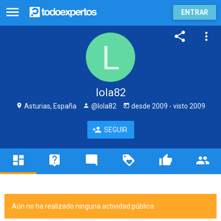
ENTRAR
lola82
Asturias, España
@lola82
desde
2009
- visto
2009
SEGUIR
Aún no ha realizado ninguna actividad pública.