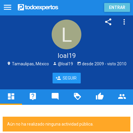
ENTRAR
loal19
Tamaulipas, México
@loal19
desde
2009
- visto
2010
SEGUIR
Aún no ha realizado ninguna actividad pública.