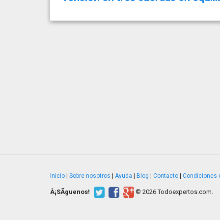
Inicio
|
Sobre nosotros
|
Ayuda
|
Blog
|
Contacto
|
Condiciones 
Â¡SÃ­guenos!
© 2026 Todoexpertos.com.
v