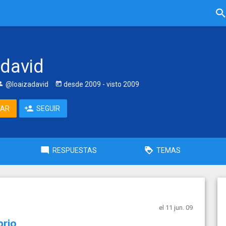
adavid
@loaizadavid
desde
2009
- visto
2009
TAR
SEGUIR
RESPUESTAS
TEMAS
el 11 jun. 09
brio