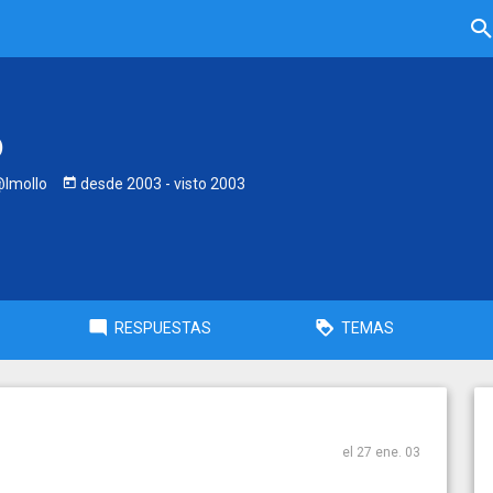
o
lmollo
desde
2003
- visto
2003
RESPUESTAS
TEMAS
el 27 ene. 03