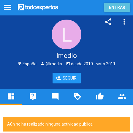
ENTRAR
lmedio
España
@lmedio
desde
2010
- visto
2011
SEGUIR
Aún no ha realizado ninguna actividad pública.