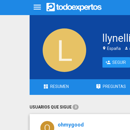
llynell
España
SEGUIR
RESUMEN
PREGUNTAS
USUARIOS QUE SIGUE
3
ohmygood