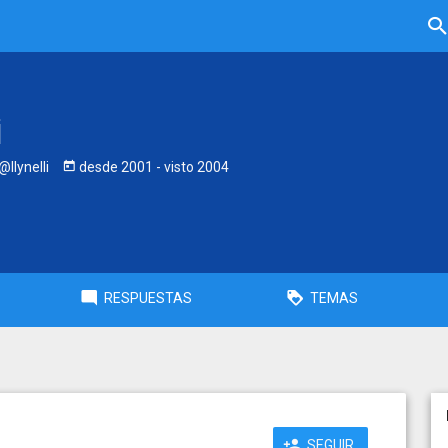
i
@llynelli
desde
2001
- visto
2004
RESPUESTAS
TEMAS
SEGUIR