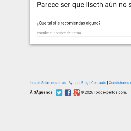
Parece ser que liseth aún no
¿Que tal si le recomiendas alguno?
Inicio
|
Sobre nosotros
|
Ayuda
|
Blog
|
Contacto
|
Condiciones 
Â¡SÃ­guenos!
© 2026 Todoexpertos.com.
v