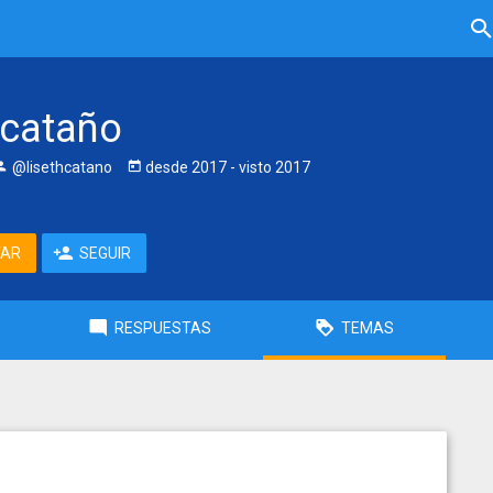
 cataño
@lisethcatano
desde
2017
- visto
2017
TAR
SEGUIR
RESPUESTAS
TEMAS