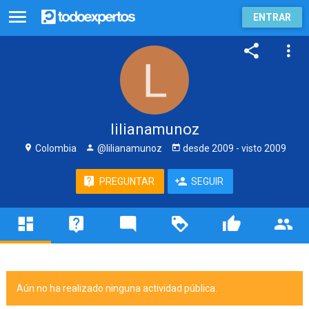
ENTRAR
lilianamunoz
Colombia
@lilianamunoz
desde
2009
- visto
2009
PREGUNTAR
SEGUIR
Aún no ha realizado ninguna actividad pública.