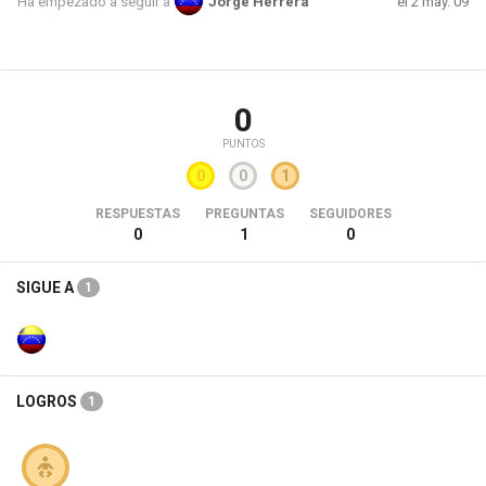
el 2 may. 09
Ha empezado a seguir a
Jorge Herrera
0
PUNTOS
0
0
1
RESPUESTAS
PREGUNTAS
SEGUIDORES
0
1
0
SIGUE A
1
LOGROS
1