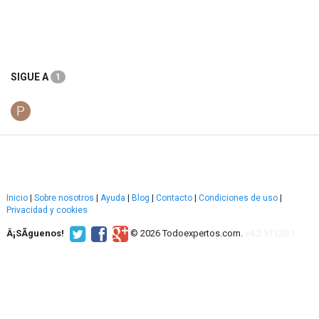
SIGUE A
1
Inicio
|
Sobre nosotros
|
Ayuda
|
Blog
|
Contacto
|
Condiciones de uso
|
Privacidad y cookies
Â¡SÃ­guenos!
© 2026 Todoexpertos.com.
v4.2.51120.1