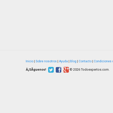
Inicio
|
Sobre nosotros
|
Ayuda
|
Blog
|
Contacto
|
Condiciones 
Â¡SÃ­guenos!
© 2026 Todoexpertos.com.
v