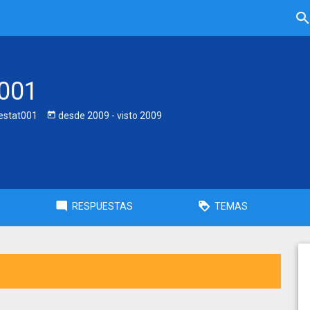
t001
estat001
desde
2009
- visto
2009
RESPUESTAS
TEMAS