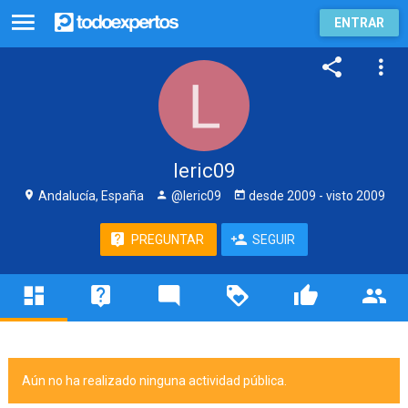
ENTRAR
leric09
Andalucía, España
@leric09
desde
2009
- visto
2009
PREGUNTAR
SEGUIR
Aún no ha realizado ninguna actividad pública.