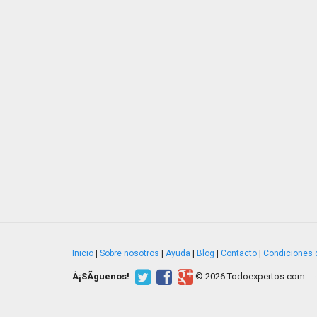
Inicio
|
Sobre nosotros
|
Ayuda
|
Blog
|
Contacto
|
Condiciones 
Â¡SÃ­guenos!
© 2026 Todoexpertos.com.
v