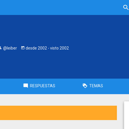
@leiber
desde
2002
- visto
2002
RESPUESTAS
TEMAS