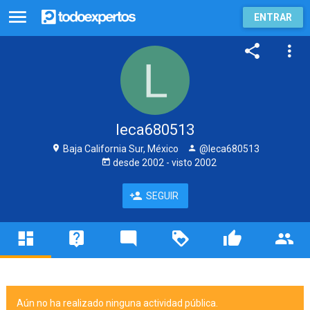
ENTRAR
leca680513
Baja California Sur, México
@leca680513
desde
2002
- visto
2002
SEGUIR
Aún no ha realizado ninguna actividad pública.