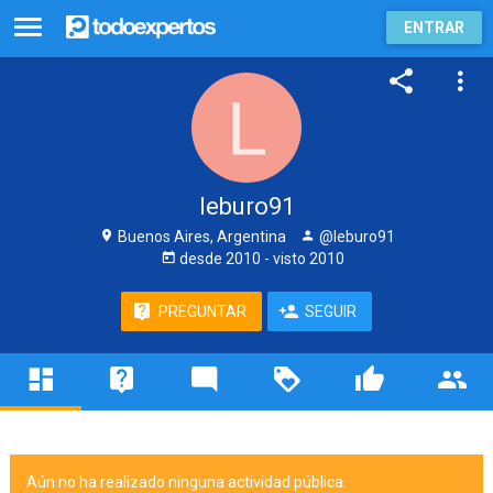
ENTRAR
leburo91
Buenos Aires, Argentina
@leburo91
desde
2010
- visto
2010
PREGUNTAR
SEGUIR
Aún no ha realizado ninguna actividad pública.