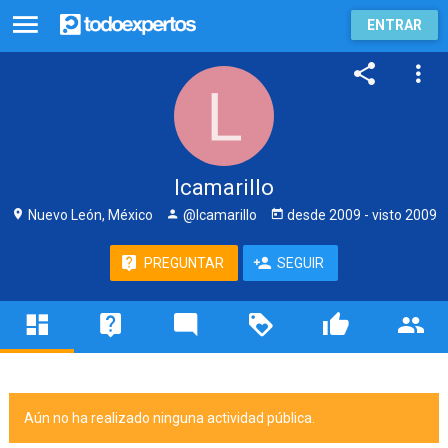
ENTRAR
lcamarillo
Nuevo León, México
@lcamarillo
desde
2009
- visto
2009
PREGUNTAR
SEGUIR
Aún no ha realizado ninguna actividad pública.