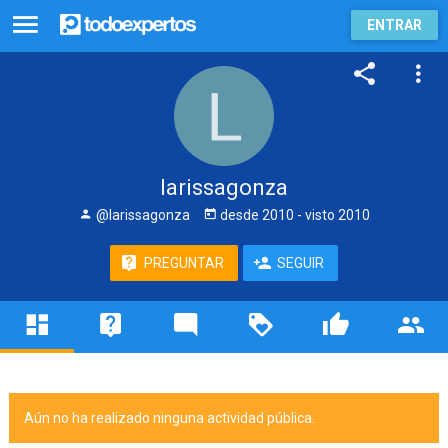
ENTRAR
larissagonza
@larissagonza
desde
2010
- visto
2010
PREGUNTAR
SEGUIR
Aún no ha realizado ninguna actividad pública.