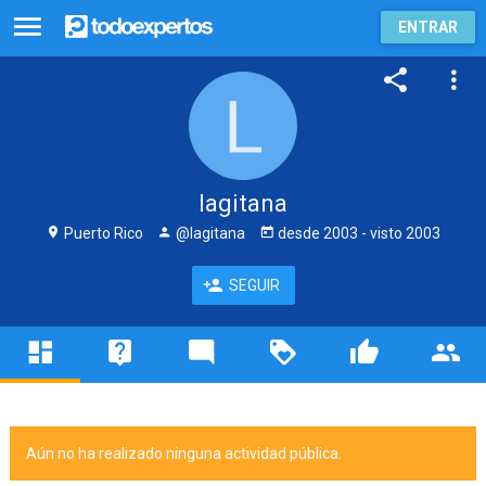
ENTRAR
lagitana
Puerto Rico
@lagitana
desde
2003
- visto
2003
SEGUIR
Aún no ha realizado ninguna actividad pública.