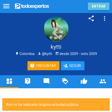
ENTRAR
kytti
Colombia
@kytti
desde
2009
- visto
2009
PREGUNTAR
SEGUIR
Aún no ha realizado ninguna actividad pública.