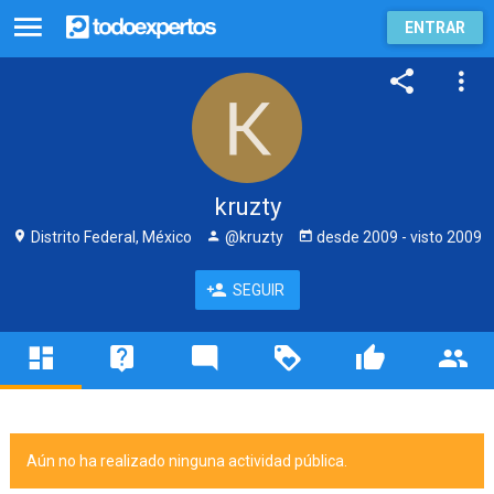
ENTRAR
kruzty
Distrito Federal, México
@kruzty
desde
2009
- visto
2009
SEGUIR
Aún no ha realizado ninguna actividad pública.