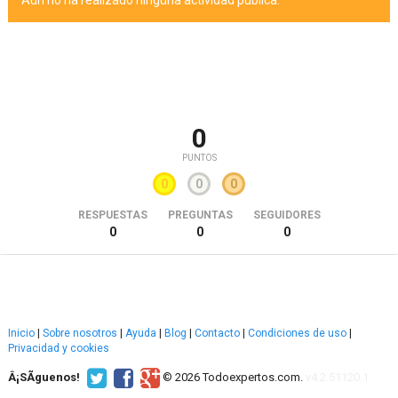
Aún no ha realizado ninguna actividad pública.
0
PUNTOS
0
0
0
RESPUESTAS
PREGUNTAS
SEGUIDORES
0
0
0
Inicio
|
Sobre nosotros
|
Ayuda
|
Blog
|
Contacto
|
Condiciones de uso
|
Privacidad y cookies
Â¡SÃ­guenos!
© 2026 Todoexpertos.com.
v4.2.51120.1