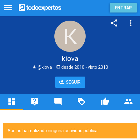
ENTRAR
kiova
@kiova
desde
2010
- visto
2010
SEGUIR
Aún no ha realizado ninguna actividad pública.