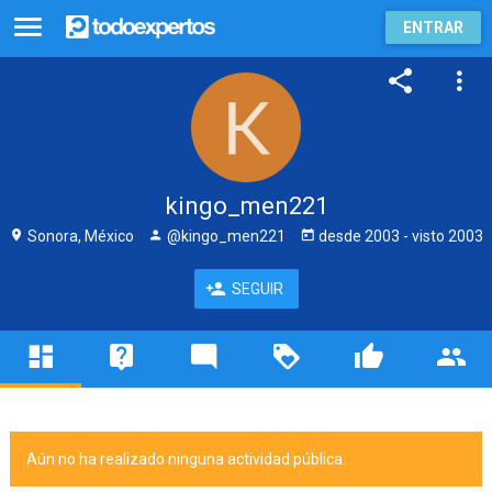
ENTRAR
kingo_men221
Sonora, México
@kingo_men221
desde
2003
- visto
2003
SEGUIR
Aún no ha realizado ninguna actividad pública.