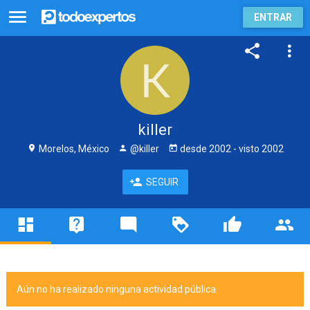
ENTRAR
killer
Morelos, México
@killer
desde
2002
- visto
2002
SEGUIR
Aún no ha realizado ninguna actividad pública.