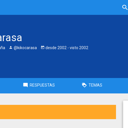
arasa
aña
@kikocarasa
desde
2002
- visto
2002
RESPUESTAS
TEMAS