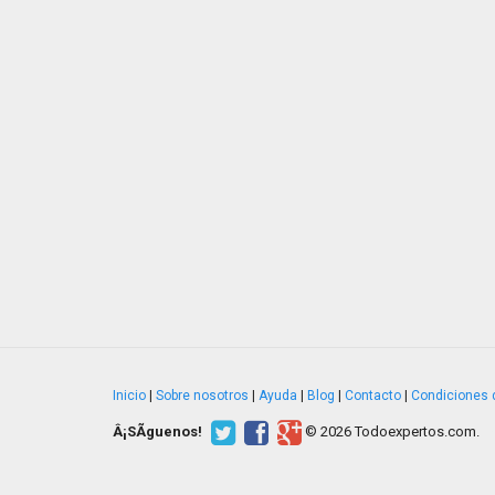
Inicio
|
Sobre nosotros
|
Ayuda
|
Blog
|
Contacto
|
Condiciones 
Â¡SÃ­guenos!
© 2026 Todoexpertos.com.
v