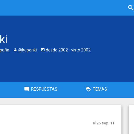
ki
spaña
@kepenki
desde
2002
- visto
2002
RESPUESTAS
TEMAS
el 26 sep. 11