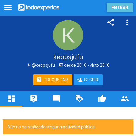
ENTRAR
keopsjufu
@keopsjufu
desde
2010
- visto
2010
PREGUNTAR
SEGUIR
Aún no ha realizado ninguna actividad pública.