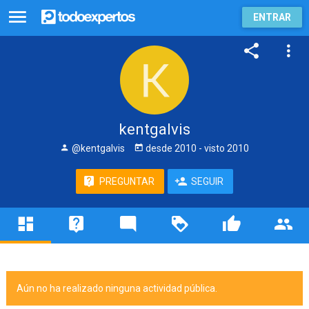
ENTRAR
kentgalvis
@kentgalvis
desde
2010
- visto
2010
PREGUNTAR
SEGUIR
Aún no ha realizado ninguna actividad pública.