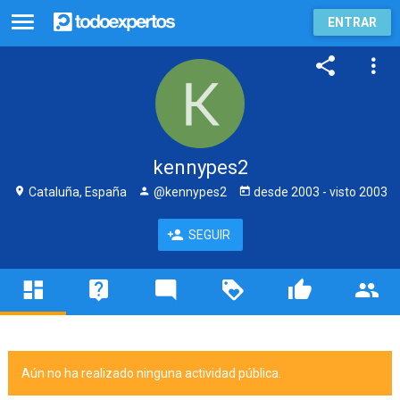
ENTRAR
kennypes2
Cataluña, España
@kennypes2
desde
2003
- visto
2003
SEGUIR
Aún no ha realizado ninguna actividad pública.