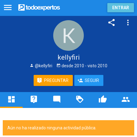
ENTRAR
kellyfiri
@kellyfiri
desde
2010
- visto
2010
PREGUNTAR
SEGUIR
Aún no ha realizado ninguna actividad pública.