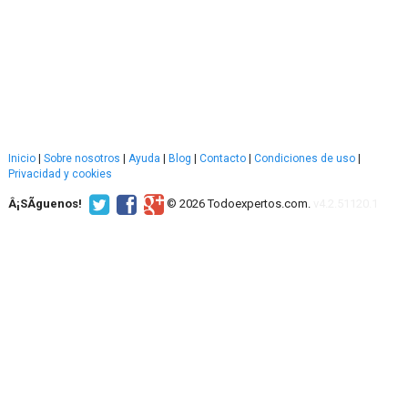
Inicio
|
Sobre nosotros
|
Ayuda
|
Blog
|
Contacto
|
Condiciones de uso
|
Privacidad y cookies
Â¡SÃ­guenos!
© 2026 Todoexpertos.com.
v4.2.51120.1