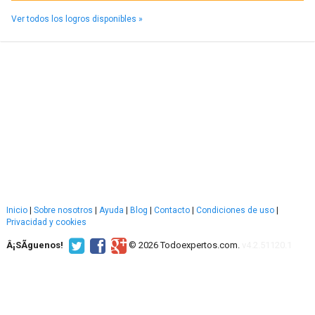
Ver todos los logros disponibles »
Inicio
|
Sobre nosotros
|
Ayuda
|
Blog
|
Contacto
|
Condiciones de uso
|
Privacidad y cookies
Â¡SÃ­guenos!
© 2026 Todoexpertos.com.
v4.2.51120.1